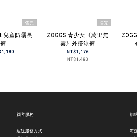
售完
售完
ort 兒童防曬長
ZOGGS 青少女《萬里無
ZOG
褲
雲》外搭泳褲
$1,180
NT$1,176
NT$1,480
顧客服務
聯
運送服務方式
海泛