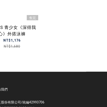
售完
GS 青少女《深得我
心》外搭泳褲
NT$1,176
NT$1,680
絡我們
股份有限公司/統編42993706