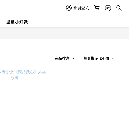
會員登入
游泳小知識
商品排序
每頁顯示 24 個