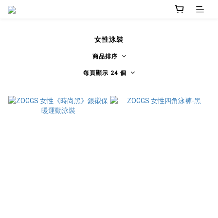
女性泳裝
商品排序
每頁顯示 24 個