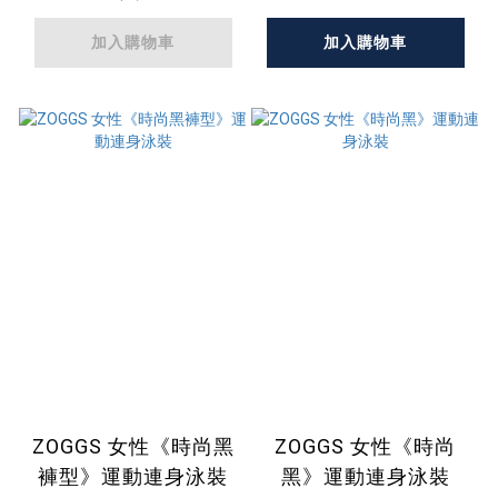
加入購物車
加入購物車
ZOGGS 女性《時尚黑
ZOGGS 女性《時尚
褲型》運動連身泳裝
黑》運動連身泳裝