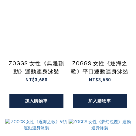
ZOGGS 女性《典雅韻
ZOGGS 女性《逐海之
動》運動連身泳裝
歌》平口運動連身泳裝
NT$3,680
NT$3,680
加入購物車
加入購物車