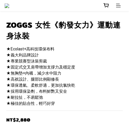
ZOGGS 女性《豹發女力》運動連
身泳裝
★Ecolast+高科技環保布料
★義大利品牌設計
★專業競賽型泳裝剪裁
★固定式交叉肩帶增加支撐力及穩定度
★無胸墊+內襯，減少水中阻力
★高衩設計、腿部比例顯修長
★環保透氣、柔軟舒適，更加抗氯快乾
★採用環保染劑，布料鮮艷又安全
★耐拉扯，不易鬆弛
★極佳的貼合性，輕巧好穿
NT$2,880