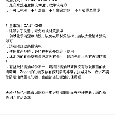
．最高水洗溫度攝氏30度，標準洗程序
．不可以乾洗、不可漂白、不可翻滾烘乾、 不可熨燙及壓燙
注意事項｜CAUTIONS
．建議以手洗滌，避免造成材質損壞
．勿以化學清潔劑清洗，以免破壞材質結構，請以大量清水清洗
即可
．請在陰涼處懸掛滴乾
．使用此產品時，必須在有家長監護下使用
．泳池內的化學藥劑會破壞泳衣彈性，建議先穿上泳衣再塗防曬
油
．有鑒於防曬油成份不一，建議防曬油只要擦沒有泳裝覆蓋的皮
膚即可，Zoggs的防曬系數有做到最高等級以抗紫外線，所以不需
塗防曬油做重複防曬，也能節省防曬油的使用喔！
★產品顏色可能會因網頁呈現與拍攝關係而有些許差異，請以所
收到之實品為準