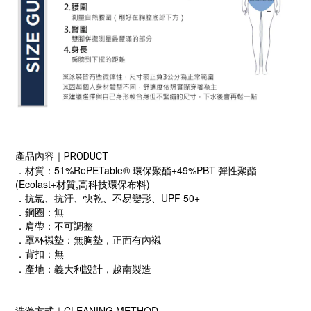
產品內容｜PRODUCT
．材質：51%RePETable® 環保聚酯+49%PBT 彈性聚酯
(Ecolast+材質,高科技環保布料)
．抗氯、抗汙、快乾、不易變形、UPF 50+
．鋼圈：無
．肩帶：不可調整
．罩杯襯墊：無胸墊，正面有內襯
．背扣：無
．產地：義大利設計，越南製造
洗滌方式｜CLEANING METHOD