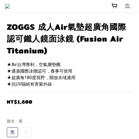
ZOGGS 成人Air氣墊超廣角國際
認可鐵人鏡面泳鏡 (Fusion Air
Titanium)
★Air台灣專利，空氣層墊圈
★通過國際泳聯認可，賽事可使用
★超廣角180度視野，開放水域適用
★抗UV隔絕有害紫外線
NT$1,680
顏色
: 黑
黑
藍