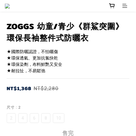
ZOGGS 幼童/青少《群鯊突圍》
環保長袖整件式防曬衣
★國際防曬認證，不怕曬傷
★環保透氣、更加抗氯快乾
★環保染劑，布料鮮艷又安全
★耐拉扯，不易鬆弛
NT$1,368
NT$2,280
尺寸
: 2
2
4
6
8
10
售完