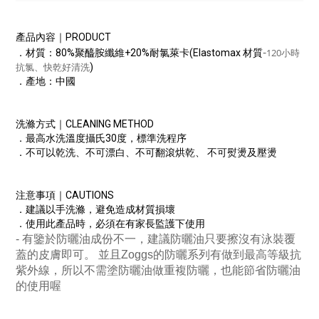
產品內容｜PRODUCT
-
120
．材質：80%聚醯胺纖維+20%耐氯萊卡(Elastomax 材質
小時
)
抗氯、快乾好清洗
．產地：中國
洗滌方式｜CLEANING METHOD
．最高水洗溫度攝氏30度，標準洗程序
．不可以乾洗、不可漂白、不可翻滾烘乾、 不可熨燙及壓燙
注意事項｜CAUTIONS
．建議以手洗滌，避免造成材質損壞
．使用此產品時，必須在有家長監護下使用
-
有鑒於防曬油成份不一，建議防曬油只要擦沒有泳裝覆
蓋的皮膚即可。 並且Zoggs的防曬系列有做到最高等級抗
紫外線，所以不需塗防曬油做重複防曬，也能節省防曬油
的使用喔