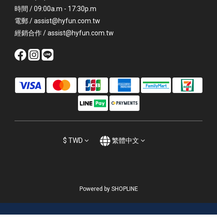
時間 / 09:00a.m - 17:30p.m
電郵 / assist@hyfun.com.tw
經銷合作 / assist@hyfun.com.tw
$
TWD
繁體中文
Powered by SHOPLINE