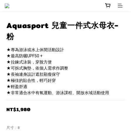
Aquasport 兒童一件式水母衣-
粉
★專為游泳或水上休閒活動設計
★最高防曬UPF50 +
★拉鍊式泳裝，穿脫方便
★可拆式胸墊，依個人需求作調整
★長袖連身設計遮肚顯瘦保守
★極佳的貼合性，輕巧好穿
★輕盈舒適
★非常適合水中有氧運動、游泳課程、開放水域活動使用
NT$1,980
尺寸
: 8