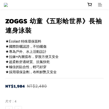
ZOGGS 幼童《五彩蛤世界》長袖
連身泳裝
★Ecolast 特殊環保面料
★國際防曬認證，不怕曬傷
★專為戶外、水上活動設計
★拉鍊+內層擋布，穿脫方便又安全
★超柔軟舒適材質、抗氯快乾
★極佳的貼合性，輕巧好穿
★採用環保染劑，布料鮮艷又安全
NT$1,984
NT$2,480
尺寸
: 4