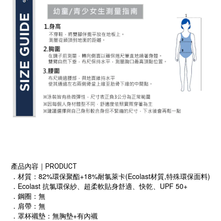
產品內容｜PRODUCT
．材質：82%環保聚酯+18%耐氯萊卡(Ecolast材質,特殊環保面料)
．Ecolast 抗氯環保紗、超柔軟貼身舒適、快乾、UPF 50+
．鋼圈：無
．肩帶：無
．罩杯襯墊：無胸墊+有內襯