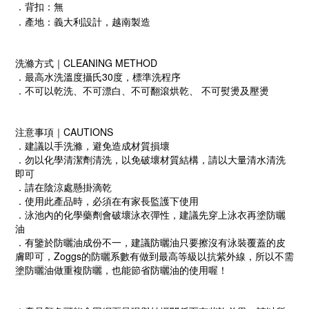
．背扣：無
．產地：義大利設計，越南製造
洗滌方式｜CLEANING METHOD
．最高水洗溫度攝氏30度，標準洗程序
．不可以乾洗、不可漂白、不可翻滾烘乾、 不可熨燙及壓燙
注意事項｜CAUTIONS
．建議以手洗滌，避免造成材質損壞
．勿以化學清潔劑清洗，以免破壞材質結構，請以大量清水清洗
即可
．請在陰涼處懸掛滴乾
．使用此產品時，必須在有家長監護下使用
．泳池內的化學藥劑會破壞泳衣彈性，建議先穿上泳衣再塗防曬
油
．有鑒於防曬油成份不一，建議防曬油只要擦沒有泳裝覆蓋的皮
膚即可，Zoggs的防曬系數有做到最高等級以抗紫外線，所以不需
塗防曬油做重複防曬，也能節省防曬油的使用喔！