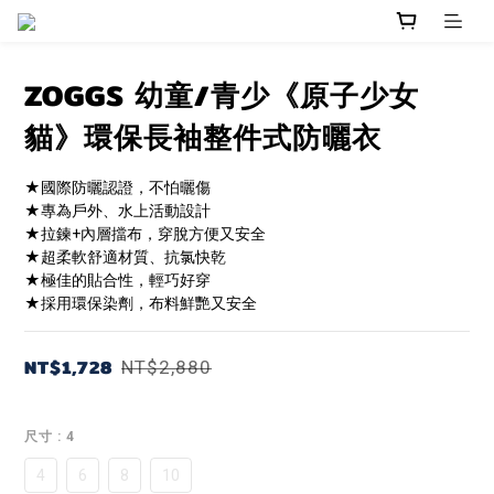
ZOGGS 幼童/青少《原子少女
貓》環保長袖整件式防曬衣
★國際防曬認證，不怕曬傷
★專為戶外、水上活動設計
★拉鍊+內層擋布，穿脫方便又安全
★超柔軟舒適材質、抗氯快乾
★極佳的貼合性，輕巧好穿
★採用環保染劑，布料鮮艷又安全
NT$1,728
NT$2,880
尺寸
: 4
4
6
8
10