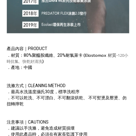
產品內容｜PRODUCT
-
(Elastomax 材質
120
．材質：80%聚醯胺纖維、20%耐氯萊卡
小
)
時抗氯、快乾好清洗
．產地：中國
洗滌方式｜CLEANING METHOD
．最高水洗溫度攝氏30度，標準洗程序
．不可以乾洗、不可漂白、不可翻滾烘乾、 不可熨燙及壓燙、勿
扭轉擰乾
注意事項｜CAUTIONS
．建議以手洗滌，避免造成材質損壞
．使用此產品時，必須在有家長監護下使用