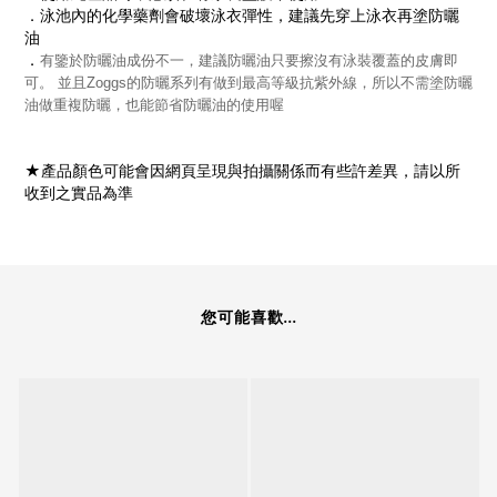
．泳池內的化學藥劑會破壞泳衣彈性，建議先穿上泳衣再塗防曬
油
．
有鑒於防曬油成份不一，建議防曬油只要擦沒有泳裝覆蓋的皮膚即
可。 並且Zoggs的防曬系列有做到最高等級抗紫外線，所以不需塗防曬
油做重複防曬，也能節省防曬油的使用喔
★產品顏色可能會因網頁呈現與拍攝關係而有些許差異，請以所
收到之實品為準
您可能喜歡...