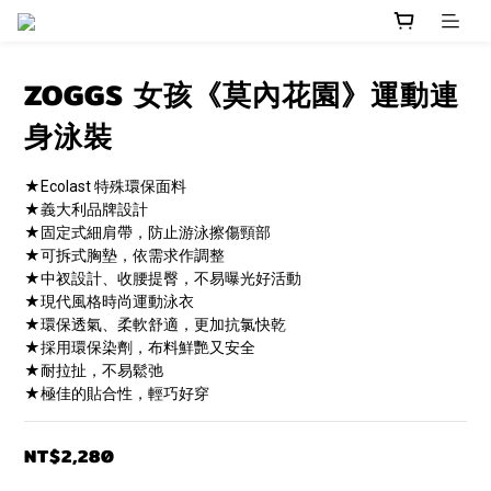
ZOGGS 女孩《莫內花園》運動連
身泳裝
★Ecolast 特殊環保面料
★義大利品牌設計
★固定式細肩帶，防止游泳擦傷頸部
★可拆式胸墊，依需求作調整
★中衩設計、收腰提臀，不易曝光好活動
★現代風格時尚運動泳衣
★環保透氣、柔軟舒適，更加抗氯快乾
★採用環保染劑，布料鮮艷又安全
★耐拉扯，不易鬆弛
★極佳的貼合性，輕巧好穿
NT$2,280