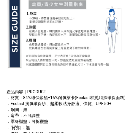
產品內容｜PRODUCT
．材質：84%環保聚酯+16%耐氯萊卡(Ecolast材質,特殊環保面料)
．Ecolast 抗氯環保紗、超柔軟貼身舒適、快乾、UPF 50+
．鋼圈：無
．肩帶：不可調整
．罩杯襯墊：可拆襯墊
．背扣：無