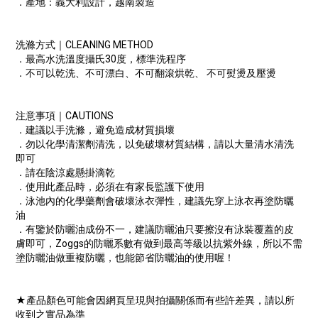
．產地：義大利設計，越南製造
洗滌方式｜CLEANING METHOD
．最高水洗溫度攝氏30度，標準洗程序
．不可以乾洗、不可漂白、不可翻滾烘乾、 不可熨燙及壓燙
注意事項｜CAUTIONS
．建議以手洗滌，避免造成材質損壞
．勿以化學清潔劑清洗，以免破壞材質結構，請以大量清水清洗
即可
．請在陰涼處懸掛滴乾
．使用此產品時，必須在有家長監護下使用
．泳池內的化學藥劑會破壞泳衣彈性，建議先穿上泳衣再塗防曬
油
．有鑒於防曬油成份不一，建議防曬油只要擦沒有泳裝覆蓋的皮
膚即可，Zoggs的防曬系數有做到最高等級以抗紫外線，所以不需
塗防曬油做重複防曬，也能節省防曬油的使用喔！
★產品顏色可能會因網頁呈現與拍攝關係而有些許差異，請以所
收到之實品為準