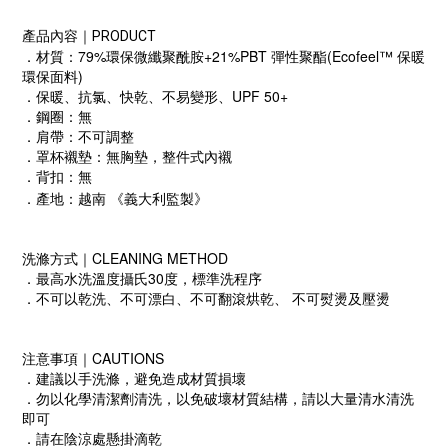
產品內容｜PRODUCT
．材質：79%環保微纖聚酰胺+21%PBT 彈性聚酯(Ecofeel™ 保暖
環保面料)
．保暖、抗氯、快乾、不易變形、UPF 50+
．鋼圈：無
．肩帶：不可調整
．罩杯襯墊：無胸墊，整件式內襯
．背扣：無
．產地：越南 《義大利監製》
洗滌方式｜CLEANING METHOD
．最高水洗溫度攝氏30度，標準洗程序
．不可以乾洗、不可漂白、不可翻滾烘乾、 不可熨燙及壓燙
注意事項｜CAUTIONS
．建議以手洗滌，避免造成材質損壞
．勿以化學清潔劑清洗，以免破壞材質結構，請以大量清水清洗
即可
．請在陰涼處懸掛滴乾