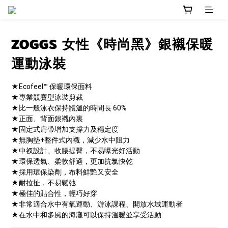
ZOGGS 女性《時尚黑》銀襯保暖
運動泳裝
★Ecofeel™ 保暖環保面料
★專業競賽型泳裝剪裁
★比一般泳衣保持體溫的時間長 60%
★正面、背面銀襯內裏
★固定式肩帶增加支撐力及穩定度
★無胸墊+整件式內襯，減少水中阻力
★中衩設計、收腰提臀，不易曝光好活動
★環保透氣、柔軟舒適，更加抗氯快乾
★採用環保染劑，布料鮮艷又安全
★耐拉扯，不易鬆弛
★極佳的貼合性，輕巧好穿
★非常適合水中有氧運動、游泳課程、開放水域運動者
★在水中和多風的海灘可以保持溫暖並享受活動