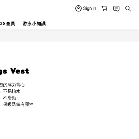
Sign in
GGS會員
游泳小知識
gs Vest
習的浮力背心
，不易怕水
，不滑動
，保暖透氣有彈性