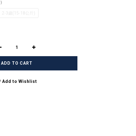
)
2-3歲(15-18公斤)
ADD TO CART
Add to Wishlist