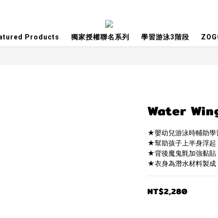
atured Products
獨家授權聯名系列
學習游泳3階段
ZO
Water Win
★嬰幼兒游泳時輔助學
★幫助孩子上半身浮起
★背後魔鬼氈加強黏貼
★衣身為潛水材料製成
NT$2,280