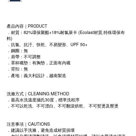
產品內容｜PRODUCT
．材質：82%環保聚酯+18%耐氯萊卡 (Ecolast材質,特殊環保布
料)
．抗氯、抗汙、快乾、不易變形、UPF 50+
．鋼圈：無
．肩帶：不可調整
．罩杯襯墊：有胸墊，正面有內襯
．背扣：無
．產地：義大利設計，越南製造
洗滌方式｜CLEANING METHOD
．最高水洗溫度攝氏30度，標準洗程序
．不可以乾洗、不可漂白、不可翻滾烘乾、 不可熨燙及壓燙
注意事項｜CAUTIONS
．建議以手洗滌，避免造成材質損壞