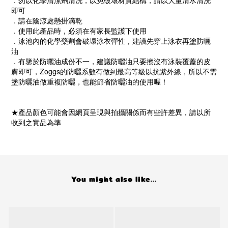
．勿以化學清潔劑清洗，以免破壞材質結構，請以大量清水清洗
即可
．請在陰涼處懸掛滴乾
．使用此產品時，必須在有家長監護下使用
．泳池內的化學藥劑會破壞泳衣彈性，建議先穿上泳衣再塗防曬
油
．有鑒於防曬油成份不一，建議防曬油只要擦沒有泳裝覆蓋的皮
膚即可，Zoggs的防曬系數有做到最高等級以抗紫外線，所以不需
塗防曬油做重複防曬，也能節省防曬油的使用喔！
★產品顏色可能會因網頁呈現與拍攝關係而有些許差異，請以所
收到之實品為準
You might also like...