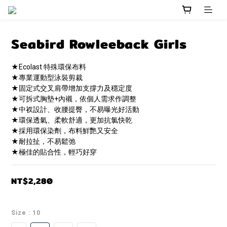
Seabird Rowleeback Girls
★Ecolast 特殊環保布料
★專業運動型泳裝剪裁
★固定式交叉肩帶增加支撐力及穩定度
★可拆式胸墊+內襯，依個人需求作調整
★中衩設計、收腰提臀，不易曝光好活動
★環保透氣、柔軟舒適，更加抗氯快乾
★採用環保染劑，布料鮮艷又安全
★耐拉扯，不易鬆弛
★極佳的貼合性，輕巧好穿
NT$2,280
Size
: 10