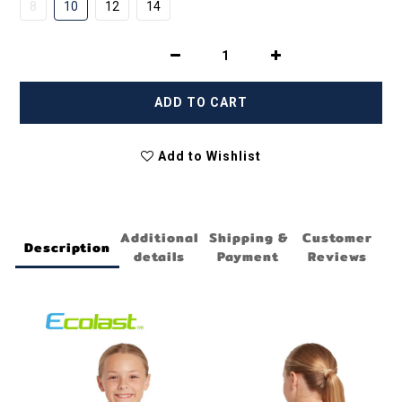
8
10
12
14
ADD TO CART
Add to Wishlist
Additional
Shipping &
Customer
Description
details
Payment
Reviews