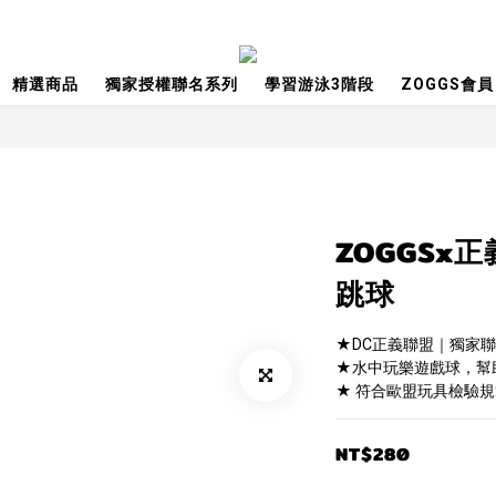
精選商品
獨家授權聯名系列
學習游泳3階段
ZOGGS會員
ZOGGSx
跳球
★DC正義聯盟｜獨家
★水中玩樂遊戲球，幫
★ 符合歐盟玩具檢驗規範EN7
NT$280