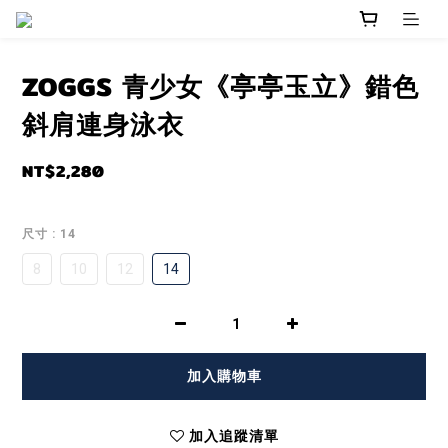
ZOGGS 青少女《亭亭玉立》錯色
斜肩連身泳衣
NT$2,280
尺寸
: 14
8
10
12
14
加入購物車
加入追蹤清單