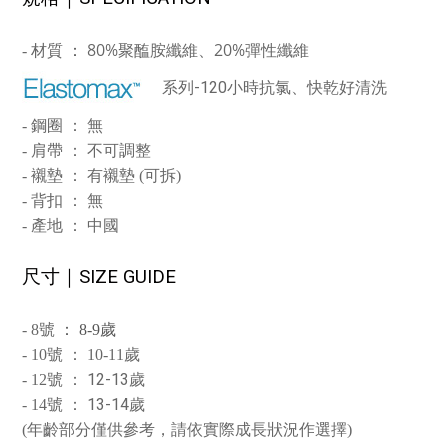
80%
20%
-
材質
：
聚醢胺纖維、
彈性纖維
系列
小時抗氯、快乾好清洗
-120
- 鋼圈
： 無
- 肩帶
： 不可調整
- 襯墊
： 有襯墊 (可拆)
- 背扣
： 無
-
產地 ： 中國
尺寸｜
SIZE GUIDE
- 8號
： 8-9歲
- 10號
： 10-11歲
： 12-13歲
- 12號
： 13-14歲
- 14號
(年齡部分僅供參考，請依實際成長狀況作選擇)