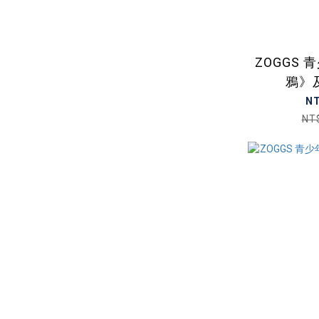
ZOGGS
鴉》
N
NT