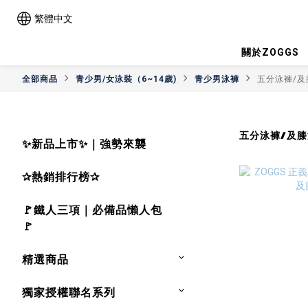
繁體中文
關於ZOGGS
全部商品
青少男/女泳裝（6~14歲)
青少男泳褲
五分泳褲/及
五分泳褲/及
✨新品上市✨｜強勢來襲
✰熱銷排行榜✰
🚩鐵人三項｜必備品懶人包
🚩
精選商品
獨家授權聯名系列