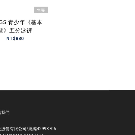
售完
GGS 青少年《基本
藍》五分泳褲
NT$880
絡我們
股份有限公司/統編42993706